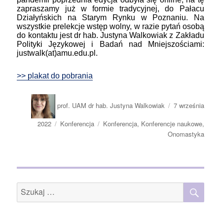
zapraszamy już w formie tradycyjnej, do Pałacu
Działyńskich na Starym Rynku w Poznaniu. Na
wszystkie prelekcje wstęp wolny, w razie pytań osobą
do kontaktu jest dr hab. Justyna Walkowiak z Zakładu
Polityki Językowej i Badań nad Mniejszościami:
justwalk(at)amu.edu.pl.
>> plakat do pobrania
Autor
Opublikowano
prof. UAM dr hab. Justyna Walkowiak
7 września
2022
Kategorie
Konferencja
Tagi
Konferencja
,
Konferencje naukowe
,
Onomastyka
SZU
Szukaj: