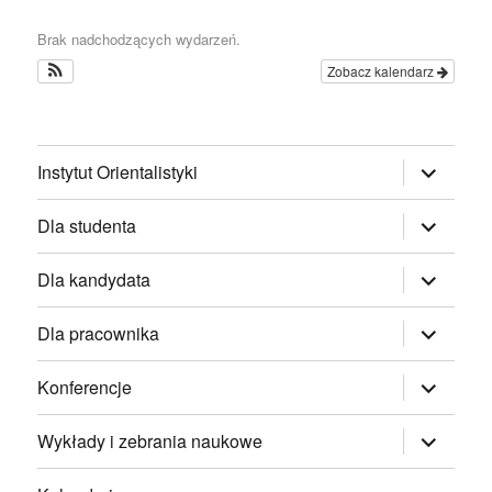
Brak nadchodzących wydarzeń.
Zobacz kalendarz
rozwiń
Instytut Orientalistyki
menu
potomne
rozwiń
Dla studenta
menu
potomne
rozwiń
Dla kandydata
menu
potomne
rozwiń
Dla pracownika
menu
potomne
rozwiń
Konferencje
menu
potomne
rozwiń
Wykłady i zebrania naukowe
menu
potomne