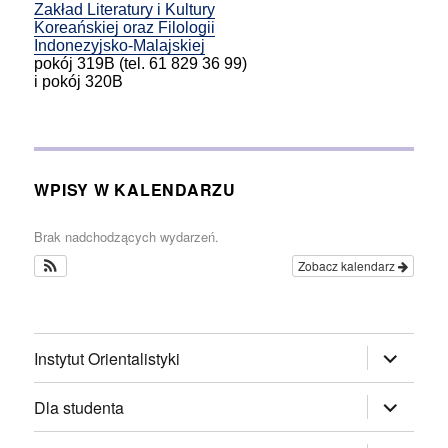
Zakład Literatury i Kultury
Koreańskiej oraz Filologii
Indonezyjsko-Malajskiej
pokój 319B (tel. 61 829 36 99)
i pokój 320B
WPISY W KALENDARZU
Brak nadchodzących wydarzeń.
Zobacz kalendarz
rozwiń
Instytut Orientalistyki
menu
potomne
rozwiń
Dla studenta
menu
potomne