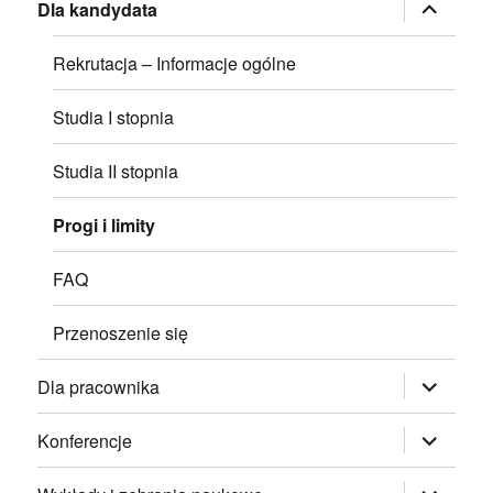
rozwiń
Dla kandydata
menu
potomne
Rekrutacja – Informacje ogólne
Studia I stopnia
Studia II stopnia
Progi i limity
FAQ
Przenoszenie się
rozwiń
Dla pracownika
menu
potomne
rozwiń
Konferencje
menu
potomne
rozwiń