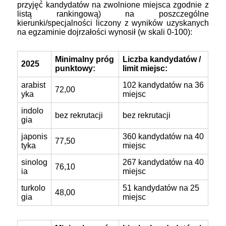
przyjęć kandydatów na zwolnione miejsca zgodnie z
listą rankingową) na poszczególne
kierunki/specjalności liczony z wyników uzyskanych
na egzaminie dojrzałości wynosił (w skali 0-100):
Minimalny próg
Liczba kandydatów /
2025
punktowy:
limit miejsc:
arabist
102 kandydatów na 36
72,00
yka
miejsc
indolo
bez rekrutacji
bez rekrutacji
gia
japonis
360 kandydatów na 40
77,50
tyka
miejsc
sinolog
267 kandydatów na 40
76,10
ia
miejsc
turkolo
51 kandydatów na 25
48,00
gia
miejsc