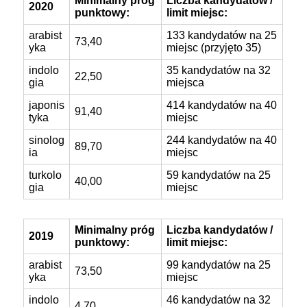
Minimalny próg
Liczba kandydatów /
2020
punktowy:
limit miejsc:
arabist
133 kandydatów na 25
73,40
yka
miejsc (przyjęto 35)
indolo
35 kandydatów na 32
22,50
gia
miejsca
japonis
414 kandydatów na 40
91,40
tyka
miejsc
sinolog
244 kandydatów na 40
89,70
ia
miejsc
turkolo
59 kandydatów na 25
40,00
gia
miejsc
Minimalny próg
Liczba kandydatów /
2019
punktowy:
limit miejsc:
arabist
99 kandydatów na 25
73,50
yka
miejsc
indolo
46 kandydatów na 32
4,70