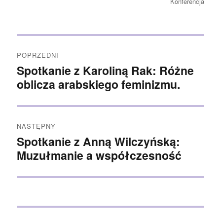
Konferencja
Nawigacja
POPRZEDNI
wpisu
Spotkanie z Karoliną Rak: Różne
Poprzedni
wpis:
oblicza arabskiego feminizmu.
NASTĘPNY
Spotkanie z Anną Wilczyńską:
Następny
wpis:
Muzułmanie a współczesność