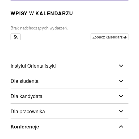
WPISY W KALENDARZU
Brak nadchodzących wydarzeń.
Zobacz kalendarz
rozwiń
Instytut Orientalistyki
menu
potomne
rozwiń
Dla studenta
menu
potomne
rozwiń
Dla kandydata
menu
potomne
rozwiń
Dla pracownika
menu
potomne
rozwiń
Konferencje
menu
potomne