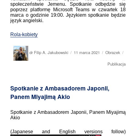
społeczeństwie Jemenu. Spotkanie odbędzie się
poprzez platformę Microsoft Teams w czwartek 18
marca o godzinie 19:00. Językiem spotkanie będzie
język angielski.
Rola-kobiety
Autor
Opublikowano
Format
Kateg
dr Filip A. Jakubowski
11 marca 2021
Obrazek
wpisu
Publikacja
Spotkanie z Ambasadorem Japonii,
Panem Miyajimą Akio
Spotkanie z Ambasadorem Japonii, Panem Miyajimą
Akio
(Japanese and English versions follow)