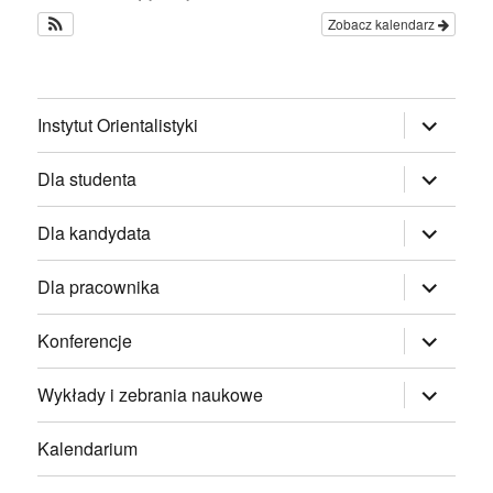
Zobacz kalendarz
rozwiń
Instytut Orientalistyki
menu
potomne
rozwiń
Dla studenta
menu
potomne
rozwiń
Dla kandydata
menu
potomne
rozwiń
Dla pracownika
menu
potomne
rozwiń
Konferencje
menu
potomne
rozwiń
Wykłady i zebrania naukowe
menu
potomne
Kalendarium