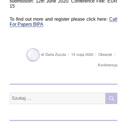
submission: 12th June 2020. Conference Fee: EUR
15
To find out more and register please click here:
Call
For Papers BIPA
Autor
Opublikowano
Format
Kateg
dr Daria Zozula
15 maja 2020
Obrazek
wpisu
Konferencja
SZU
Szukaj: