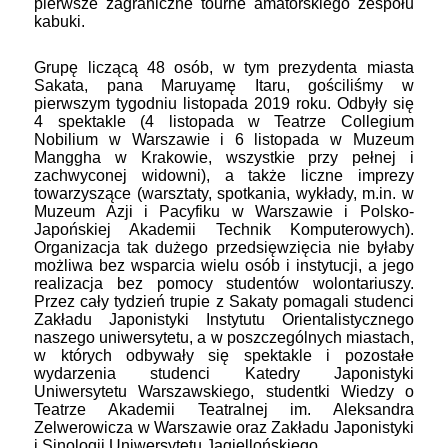
pierwsze zagraniczne tourne amatorskiego zespołu
kabuki.
Grupę liczącą 48 osób, w tym prezydenta miasta
Sakata, pana Maruyamę Itaru, gościliśmy w
pierwszym tygodniu listopada 2019 roku. Odbyły się
4 spektakle (4 listopada w Teatrze Collegium
Nobilium w Warszawie i 6 listopada w Muzeum
Manggha w Krakowie, wszystkie przy pełnej i
zachwyconej widowni), a także liczne imprezy
towarzyszące (warsztaty, spotkania, wykłady, m.in. w
Muzeum Azji i Pacyfiku w Warszawie i Polsko-
Japońskiej Akademii Technik Komputerowych).
Organizacja tak dużego przedsięwzięcia nie byłaby
możliwa bez wsparcia wielu osób i instytucji, a jego
realizacja bez pomocy studentów wolontariuszy.
Przez cały tydzień trupie z Sakaty pomagali studenci
Zakładu Japonistyki Instytutu Orientalistycznego
naszego uniwersytetu, a w poszczególnych miastach,
w których odbywały się spektakle i pozostałe
wydarzenia studenci Katedry Japonistyki
Uniwersytetu Warszawskiego, studentki Wiedzy o
Teatrze Akademii Teatralnej im. Aleksandra
Zelwerowicza w Warszawie oraz Zakładu Japonistyki
i Sinologii Uniwersytetu Jagiellońskiego.