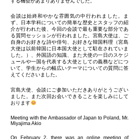
する機会があまりありませんでした。
会談は始終和やかな雰囲気の中行われました。ま
ず、日本学科についての簡単な歴史とスタッフの紹
介が行われた後、今回の会談で最も重要な部分であ
る質問セッションが行われました。宮島大使は、ご
自身のお好きな詩や俳句、お好きな韓国料理（宮島
大使は以前韓国に日本国大使として駐在されていま
した。）、外国語の知識、また大使の一日のスケジ
ュールや一国を代表する大使としての義務などにつ
いて、学生からの幅広いテーマについての質問に答
えてくださいました。
宮島大使、会談にご参加いただきありがとうござい
ました。また次回お会いできることを楽しみにして
おります
Meeting with the Ambassador of Japan to Poland, Mr.
Miyajima Akio
On February 2, there was an online meeting of