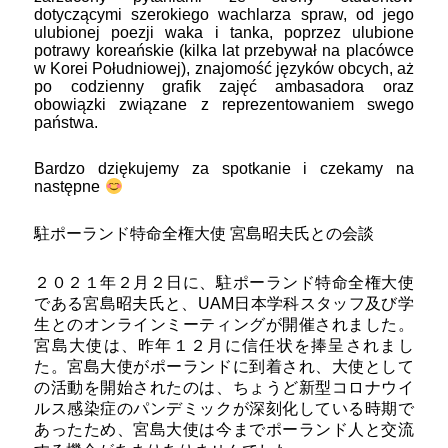
dotyczącymi szerokiego wachlarza spraw, od jego
ulubionej poezji waka i tanka, poprzez ulubione
potrawy koreańskie (kilka lat przebywał na placówce
w Korei Południowej), znajomość języków obcych, aż
po codzienny grafik zajęć ambasadora oraz
obowiązki związane z reprezentowaniem swego
państwa.
Bardzo dziękujemy za spotkanie i czekamy na
następne
駐ポーランド特命全権大使 宮島昭夫氏との会談
２０２１年２月２日に、駐ポーランド特命全権大使
である宮島昭夫氏と、UAM日本学科スタッフ及び学
生とのオンラインミーティングが開催されました。
宮島大使は、昨年１２月に信任状を捧呈されまし
た。宮島大使がポーランドに到着され、大使として
の活動を開始されたのは、ちょうど新型コロナウイ
ルス感染症のパンデミックが深刻化している時期で
あったため、宮島大使は今までポーランド人と交流