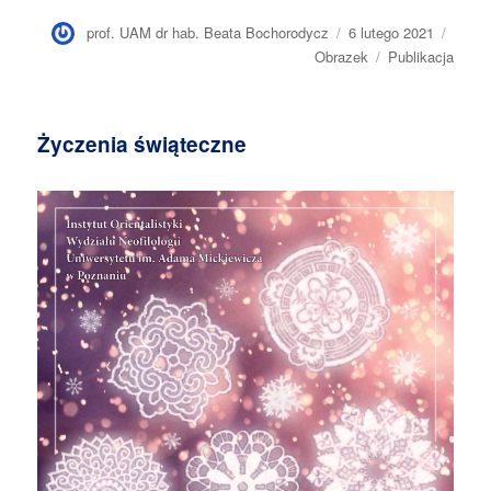
Autor
prof. UAM dr hab. Beata Bochorodycz
Opublikowano
6 lutego 2021
Forma
wpisu
Obrazek
Kategorie
Publikacja
Życzenia świąteczne