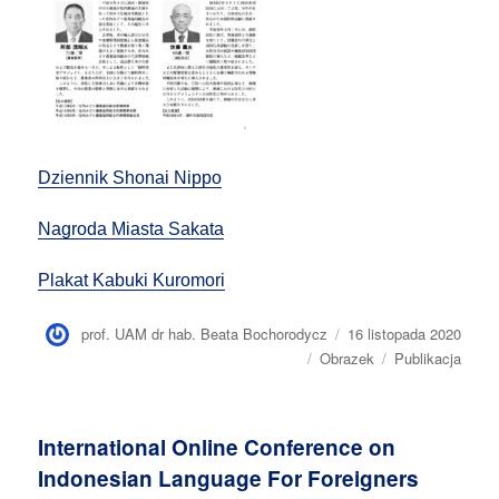
Dziennik Shonai Nippo
Nagroda Miasta Sakata
Plakat Kabuki Kuromori
Autor
prof. UAM dr hab. Beata Bochorodycz
Opublikowano
16 listopada 2020
Format
Obrazek
Kategorie
Publikacja
wpisu
International Online Conference on
Indonesian Language For Foreigners