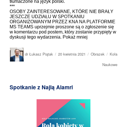
tłumaczone na język polski.
***
OSOBY ZAINTERESOWANE, KTÓRE NIE BRAŁY
JESZCZE UDZIAŁU W SPOTKANIU
ORGANIZOWANYM PRZEZ KNA NA PLATFORMIE
MS TEAMS uprzejmie proszone są o zgłoszenie się
w komentarzu pod postem, który zostanie przypięty w
dyskusji tego wydarzenia. Pokaż mniej
Autor
Opublikowano
Format
Kategorie
dr Łukasz Piątak
20 kwietnia 2021
Obrazek
Koła
wpisu
Naukowe
Spotkanie z Najlą Alamri