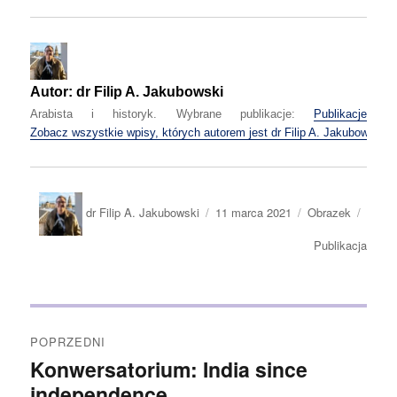
Autor:
dr Filip A. Jakubowski
Arabista i historyk. Wybrane publikacje:
Publikacje
Zobacz wszystkie wpisy, których autorem jest dr Filip A. Jakubowski
Autor
Opublikowano
Format
Kateg
dr Filip A. Jakubowski
11 marca 2021
Obrazek
wpisu
Publikacja
Nawigacja
POPRZEDNI
wpisu
Konwersatorium: India since
Poprzedni
wpis:
independence