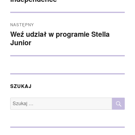
NASTĘPNY
Weź udział w programie Stella
Następny
wpis:
Junior
SZUKAJ
SZU
Szukaj: