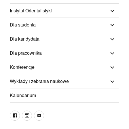
rozwiń
Instytut Orientalistyki
menu
potomne
rozwiń
Dla studenta
menu
potomne
rozwiń
Dla kandydata
menu
potomne
rozwiń
Dla pracownika
menu
potomne
rozwiń
Konferencje
menu
potomne
rozwiń
Wykłady i zebrania naukowe
menu
potomne
Kalendarium
Facebook
Instagram
Email