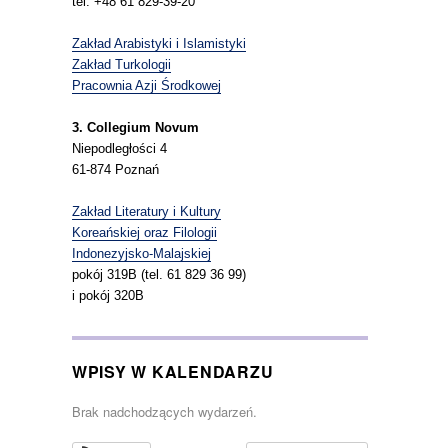
tel. +48 61 829-39-20
Zakład Arabistyki i Islamistyki
Zakład Turkologii
Pracownia Azji Środkowej
3. Collegium Novum
Niepodległości 4
61-874 Poznań
Zakład Literatury i Kultury
Koreańskiej oraz Filologii
Indonezyjsko-Malajskiej
pokój 319B (tel. 61 829 36 99)
i pokój 320B
WPISY W KALENDARZU
Brak nadchodzących wydarzeń.