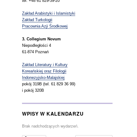
tel. +48 61 829-39-20
Zakład Arabistyki i Islamistyki
Zakład Turkologii
Pracownia Azji Środkowej
3. Collegium Novum
Niepodległości 4
61-874 Poznań
Zakład Literatury i Kultury
Koreańskiej oraz Filologii
Indonezyjsko-Malajskiej
pokój 319B (tel. 61 829 36 99)
i pokój 320B
WPISY W KALENDARZU
Brak nadchodzących wydarzeń.