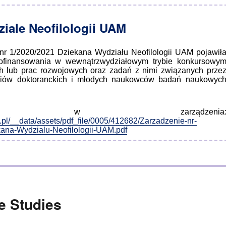
iale Neofilologii UAM
nr 1/2020/2021 Dziekana Wydziału Neofilologii UAM pojawił
ofinansowania w wewnątrzwydziałowym trybie konkursowy
 lub prac rozwojowych oraz zadań z nimi związanych prze
diów doktoranckich i młodych naukowców badań naukowyc
góły w zarządzenia
.pl/__data/assets/pdf_file/0005/412682/Zarzadzenie-nr-
ana-Wydzialu-Neofilologii-UAM.pdf
e Studies