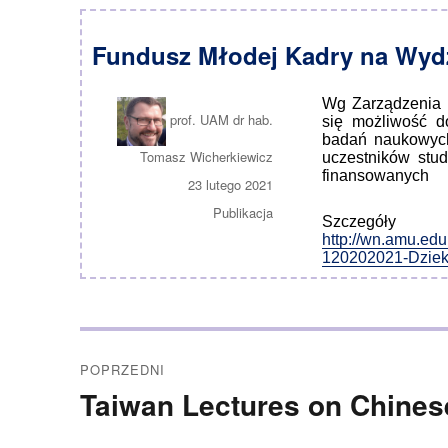
Fundusz Młodej Kadry na Wydz
Wg Zarządzenia 
Autor
prof. UAM dr hab.
się możliwość d
badań naukowych
Tomasz Wicherkiewicz
uczestników stu
finansowanych
Opublikowano
23 lutego 2021
Kategorie
Publikacja
Szcze
http://wn.amu.edu
120202021-Dziek
Nawigacja
POPRZEDNI
wpisu
Taiwan Lectures on Chines
Poprzedni
wpis: