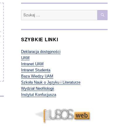
SZUKAJ
Szukaj:
a
m
SZYBKIE LINKI
z
h
Deklaracja dostępności
UAM
Intranet UAM
:
Intranet Studenta
Baza Wiedzy UAM
Szkoła Nauk o Języku i Literaturze
Wydział Neofilologii
Instytut Konfucjusza