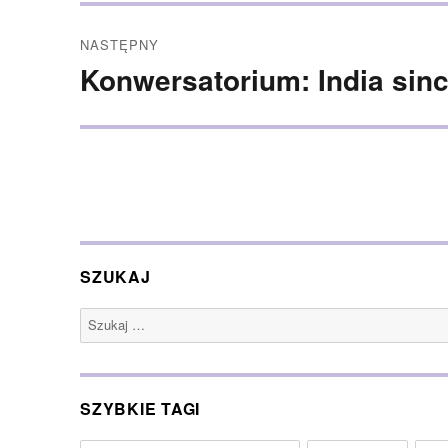
NASTĘPNY
Konwersatorium: India sin
Następny
wpis:
SZUKAJ
Szukaj:
SZYBKIE TAGI